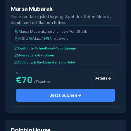
Halbtags
Marsa Mubarak
Bestes Preis-Leistungs-Verhältnis
Der zuverlässigste Dugong-Spot des Roten Meeres,
kombiniert mit flachen Riffen.
Marsa Mubarak, nördlich von Port Ghalib
4 Std.
Max. 12
Alle Levels
2 geführte Schnellboot-Tauchgänge
Meerespark-Gebühren
Abholung & Rücktransfer zum Hotel
AB
€70
Details
/Taucher
Jetzt buchen
2 Tauchgänge
Halbtags
Dolphin House
Ikonisch