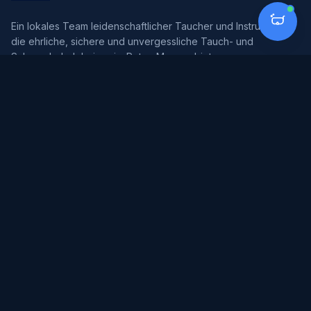
Ein lokales Team leidenschaftlicher Taucher und Instruktoren,
die ehrliche, sichere und unvergessliche Tauch- und
Schnorchelerlebnisse im Roten Meer anbieten.
Lokales Team
Sicherheit zuerst
Umweltbewusst
Kleine Gruppen
ENTDECKEN
Tauchtouren
Schnorcheln
Kurse
Pakete
Tauchpreise
Meeresleben