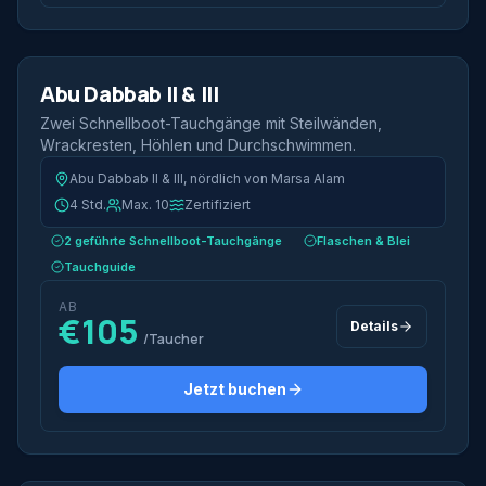
2 Tauchgänge
Halbtags
Abu Dabbab II & III
Schnellboot
Zwei Schnellboot-Tauchgänge mit Steilwänden,
Wrackresten, Höhlen und Durchschwimmen.
Abu Dabbab II & III, nördlich von Marsa Alam
4 Std.
Max. 10
Zertifiziert
2 geführte Schnellboot-Tauchgänge
Flaschen & Blei
Tauchguide
AB
€105
Details
/Taucher
Jetzt buchen
2 Tauchgänge