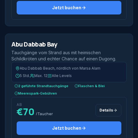
Jetzt buchen
2 Tauchgänge
Halbtags
Abu Dabbab Bay
Am beliebtesten
Tauchgänge vom Strand aus mit heimischen
Schildkröten und echter Chance auf einen Dugong.
Abu Dabbab Beach, nördlich von Marsa Alam
5 Std.
Max. 12
Alle Levels
2 geführte Strandtauchgänge
Flaschen & Blei
Meerespark-Gebühren
AB
€70
Details
/Taucher
Jetzt buchen