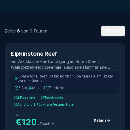
Zeige
6
von 6 Touren
Filter
2 Tauchgänge
Halbtags
Elphinstone Reef
Hai-Tauchgang
Ein Weltklasse-Hai-Tauchgang im Roten Meer:
Weißspitzen-Hochseehaie, saisonale Hammerhaie,
Riffmantas und tiefblaue Steilwände.
Elphinstone Reef, 30 km nördlich von Marsa Alam (12 km
vor der Küste)
5 Std.
Max. 10
Zertifiziert
2 Flaschen
Tauchguide
Abholung & Rücktransfer zum Hotel
AB
€120
Details
/Taucher