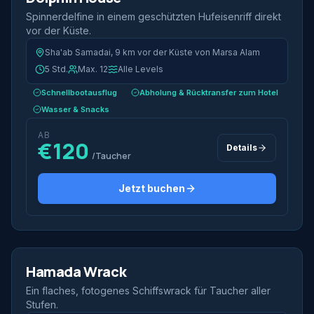
Spinnerdelfine in einem geschützten Hufeisenriff direkt
vor der Küste.
Sha'ab Samadai, 9 km vor der Küste von Marsa Alam
5 Std.
Max. 12
Alle Levels
Schnellbootausflug
Abholung & Rücktransfer zum Hotel
Wasser & Snacks
AB
€120
Details
/Taucher
Jetzt buchen
2 Tauchgänge
Hamada Wrack
Wreck
Ein flaches, fotogenes Schiffswrack für Taucher aller
Stufen.