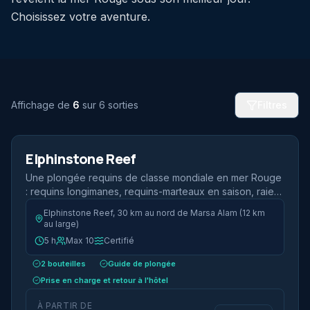
Choisissez votre aventure.
Affichage de
6
sur 6 sorties
Filtres
2 plongées
Demi-journée
Elphinstone Reef
Plongée requins
Une plongée requins de classe mondiale en mer Rouge
: requins longimanes, requins-marteaux en saison, raies
mantas de récif et tombants bleu profond.
Elphinstone Reef, 30 km au nord de Marsa Alam (12 km
au large)
5 h
Max 10
Certifié
2 bouteilles
Guide de plongée
Prise en charge et retour à l'hôtel
À PARTIR DE