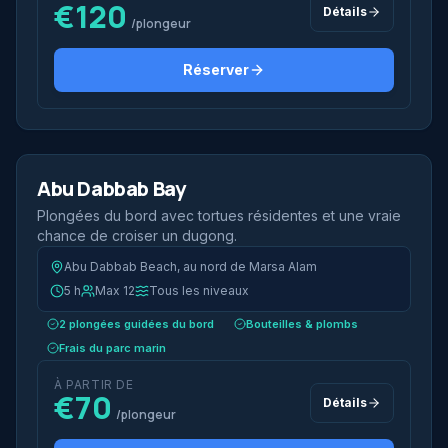
€120
Détails
/plongeur
Réserver
2 plongées
Demi-journée
Abu Dabbab Bay
Le plus populaire
Plongées du bord avec tortues résidentes et une vraie
chance de croiser un dugong.
Abu Dabbab Beach, au nord de Marsa Alam
5 h
Max 12
Tous les niveaux
2 plongées guidées du bord
Bouteilles & plombs
Frais du parc marin
À PARTIR DE
€70
Détails
/plongeur