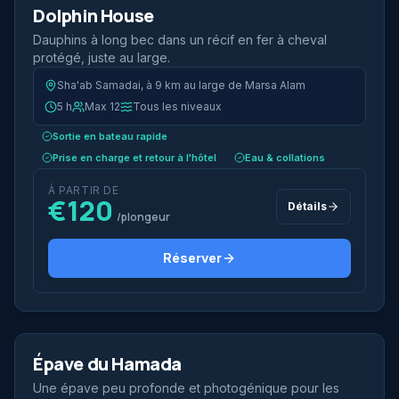
Demi-journée
Dolphin House
Iconique
Dauphins à long bec dans un récif en fer à cheval
protégé, juste au large.
Sha'ab Samadai, à 9 km au large de Marsa Alam
5 h
Max 12
Tous les niveaux
Sortie en bateau rapide
Prise en charge et retour à l'hôtel
Eau & collations
À PARTIR DE
€120
Détails
/plongeur
Réserver
2 plongées
Épave du Hamada
Wreck
Une épave peu profonde et photogénique pour les