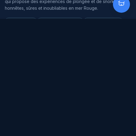
qui propose des expériences de plongée et de snorkeling
honnêtes, sûres et inoubliables en mer Rouge.
Équipe locale
La sécurité avant tout
Éco-responsable
Petits groupes
EXPLORER
Sorties plongée
Snorkeling
Formations
Forfaits
Tarifs plongée
Vie marine
Sites de plongée