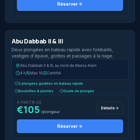
Réserver
2 plongées
Demi-journée
Abu Dabbab II & III
Bateau rapide
Deux plongées en bateau rapide avec tombants,
vestiges d'épave, grottes et passages à la nage.
Abu Dabbab II & III, au nord de Marsa Alam
4 h
Max 10
Certifié
2 plongées guidées en bateau rapide
Bouteilles & plombs
Guide de plongée
À PARTIR DE
€105
Détails
/plongeur
Réserver