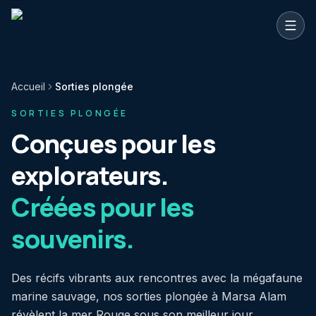
Aller au contenu principal
Accueil
Sorties plongée
SORTIES PLONGÉE
Conçues pour les
explorateurs.
Créées pour les
souvenirs.
Des récifs vibrants aux rencontres avec la mégafaune
marine sauvage, nos sorties plongée à Marsa Alam
révèlent la mer Rouge sous son meilleur jour.