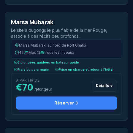
2 plongées
Demi-journée
Marsa Mubarak
Meilleur rapport qualité-prix
Le site à dugongs le plus fiable de la mer Rouge,
associé à des récifs peu profonds.
Marsa Mubarak, au nord de Port Ghalib
4 h
Max 12
Tous les niveaux
2 plongées guidées en bateau rapide
Frais du parc marin
Prise en charge et retour à l'hôtel
À PARTIR DE
€70
Détails
/plongeur
Réserver
2 plongées